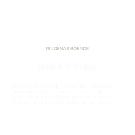
RINGENÄS BOENDE
Hotell & Sviter
På Ringenäs finner du ett boende med kvalitet,
lugn och komfort. Välj mellan hotellrum eller våra
friliggande sviter på 45 kvm, omgivna av vacker
natur och samtidigt med närhet till Halmstad city.