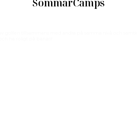
SommarCamps
 av golfen tillsammans med andra på samma nivå och samtid
 och ha roligt på banan!